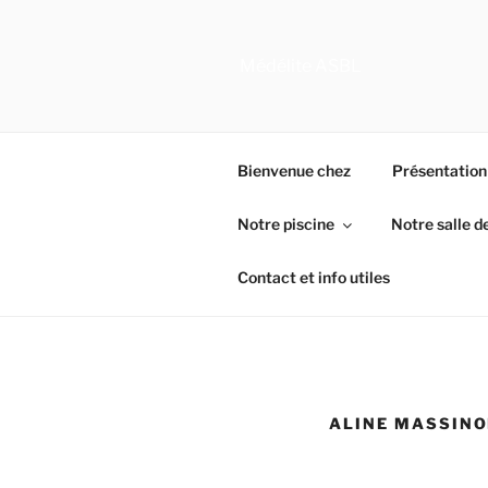
Aller
au
contenu
Médélite ASBL
principal
Bienvenue chez
Présentation
Notre piscine
Notre salle d
Contact et info utiles
ALINE MASSINO