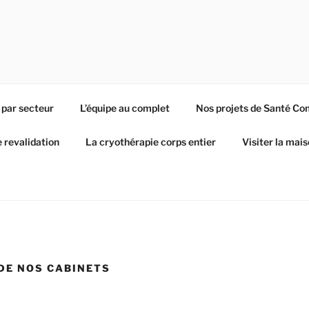
 par secteur
L’équipe au complet
Nos projets de Santé C
e revalidation
La cryothérapie corps entier
Visiter la mai
DE NOS CABINETS