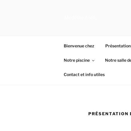
Aller
au
contenu
Médélite ASBL
principal
Bienvenue chez
Présentation
Notre piscine
Notre salle d
Contact et info utiles
PRÉSENTATION 