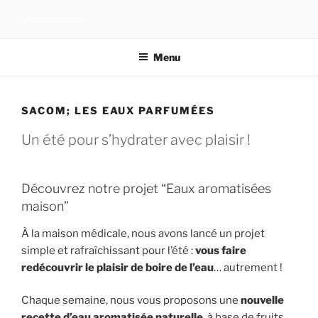
Aller
Médélite ASBL
au
contenu
Menu
principal
SACOM; LES EAUX PARFUMÉES
Un été pour s’hydrater avec plaisir !
Découvrez notre projet “Eaux aromatisées
maison”
À la maison médicale, nous avons lancé un projet
simple et rafraîchissant pour l’été :
vous faire
redécouvrir le plaisir de boire de l’eau
… autrement !
Chaque semaine, nous vous proposons une
nouvelle
recette d’eau aromatisée naturelle
, à base de fruits,